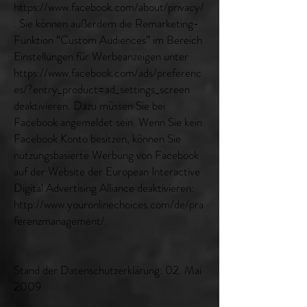
https://www.facebook.com/about/privacy/
. Sie können außerdem die Remarketing-
Funktion “Custom Audiences” im Bereich
Einstellungen für Werbeanzeigen unter
https://www.facebook.com/ads/preferenc
es/?entry_product=ad_settings_screen
deaktivieren. Dazu müssen Sie bei
Facebook angemeldet sein. Wenn Sie kein
Facebook Konto besitzen, können Sie
nutzungsbasierte Werbung von Facebook
auf der Website der European Interactive
Digital Advertising Alliance deaktivieren:
http://www.youronlinechoices.com/de/pra
ferenzmanagement/.
Stand der Datenschutzerklärung: 02. Mai
2009