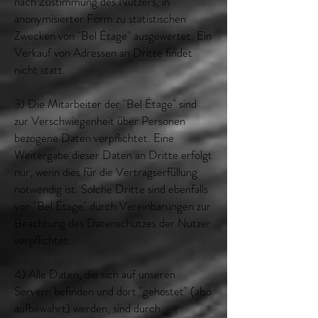
nach Zustimmung des Nutzers, in
anonymisierter Form zu statistischen
Zwecken von "Bel Étage" ausgewertet. Ein
Verkauf von Adressen an Dritte findet
nicht statt.
3) Die Mitarbeiter der "Bel Étage" sind
zur Verschwiegenheit über Personen
bezogene Daten verpflichtet. Eine
Weitergabe dieser Daten an Dritte erfolgt
nur, wenn dies für die Vertragserfüllung
notwendig ist. Solche Dritte sind ebenfalls
von "Bel Étage" durch Vereinbarungen zur
Beachtung des Datenschutzes der Nutzer
verpflichtet.
4) Alle Daten, die sich auf unseren
Servern befinden und dort "gehostet" (also
aufbewahrt) werden, sind durch