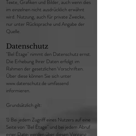
Texte, Grafiken und Bilder, auch wenn dies
im einzelnen nicht ausdrücklich erwähnt
wird. Nutzung, auch für private Zwecke,
nur unter Rücksprache und Angabe der
Quelle.
Datenschutz
"Bel Étage" nimmt den Datenschutz ernst.
Die Erhebung Ihrer Daten erfolgt im
Rahmen der gesetzlichen Vorschriften.
Über diese können Sie sich unter
www.datenschutz.de
umfassend
informieren.
Grundsätzlich gilt:
1) Bei jedem Zugriff eines Nutzers auf eine
Seite von "Bel Étage" und bei jedem Abruf
einer Datei werden über diesen Vorgang