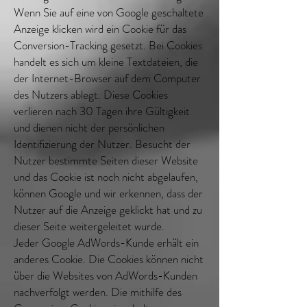
Wenn Sie auf eine von Google geschaltete
Anzeige klicken wird ein Cookie für das
Conversion-Tracking gesetzt. Bei Cookies
handelt es sich um kleine Textdateien, die
der Internet-Browser auf dem Computer
des Nutzers ablegt. Diese Cookies
verlieren nach 30 Tagen ihre Gültigkeit
und dienen nicht der persönlichen
Identifizierung der Nutzer. Besucht der
Nutzer bestimmte Seiten dieser Website
und das Cookie ist noch nicht abgelaufen,
können Google und wir erkennen, dass der
Nutzer auf die Anzeige geklickt hat und zu
dieser Seite weitergeleitet wurde.
Jeder Google AdWords-Kunde erhält ein
anderes Cookie. Die Cookies können nicht
über die Websites von AdWords-Kunden
nachverfolgt werden. Die mithilfe des