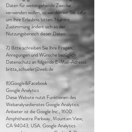
Daten für weitergehende Zwecke
verwenden wollen, so werden wir Sie dafür
um Ihre Erlaubnis bitten. Nur mit
Zustimmung ändert sich so der
Nutzungsbereich dieser Daten.
7) Bitte schreiben Sie Ihre Fragen,
Anregungen und Wünsche bezüglich
Datenschutz an folgende E-Mail-Adresse:
britta_schueler@web.de
8)Google&Facebook
Google Analytics
Diese Website nutzt Funktionen des
Webanalysedienstes Google Analytics.
Anbieter ist die Google Inc., 1600
Amphitheatre Parkway, Mountain View,
CA 94043, USA. Google Analytics