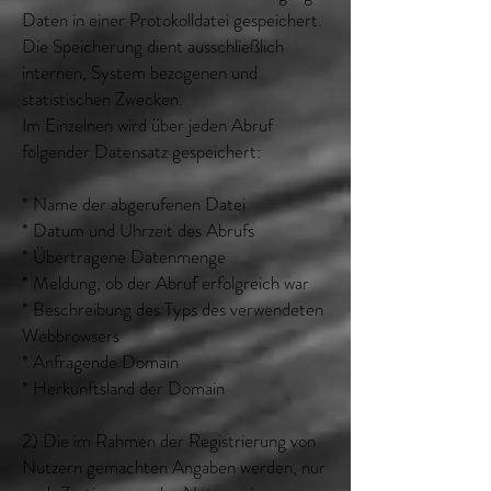
Daten in einer Protokolldatei gespeichert.
Die Speicherung dient ausschließlich
internen, System bezogenen und
statistischen Zwecken.
Im Einzelnen wird über jeden Abruf
folgender Datensatz gespeichert:
* Name der abgerufenen Datei
* Datum und Uhrzeit des Abrufs
* Übertragene Datenmenge
* Meldung, ob der Abruf erfolgreich war
* Beschreibung des Typs des verwendeten
Webbrowsers
* Anfragende Domain
* Herkunftsland der Domain
2) Die im Rahmen der Registrierung von
Nutzern gemachten Angaben werden, nur