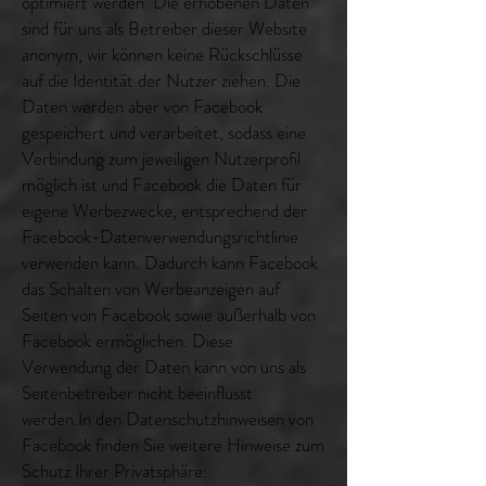
optimiert werden. Die erhobenen Daten
sind für uns als Betreiber dieser Website
anonym, wir können keine Rückschlüsse
auf die Identität der Nutzer ziehen. Die
Daten werden aber von Facebook
gespeichert und verarbeitet, sodass eine
Verbindung zum jeweiligen Nutzerprofil
möglich ist und Facebook die Daten für
eigene Werbezwecke, entsprechend der
Facebook-Datenverwendungsrichtlinie
verwenden kann. Dadurch kann Facebook
das Schalten von Werbeanzeigen auf
Seiten von Facebook sowie außerhalb von
Facebook ermöglichen. Diese
Verwendung der Daten kann von uns als
Seitenbetreiber nicht beeinflusst
werden.In den Datenschutzhinweisen von
Facebook finden Sie weitere Hinweise zum
Schutz Ihrer Privatsphäre: