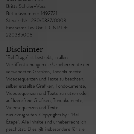
Britta Schüler-Voss
Betriebsnummer 14927311
Steuer-Nr.: 230/5337/0803
Finanzamt Lev Ust-ID-NR DE
220385008
Disclaimer
"Bel Étage" ist bestrebt, in allen
Veröffentlichungen die Urheberrechte der
verwendeten Grafiken, Tondokumente,
Videosequenzen und Texte zu beachten,
selber erstellte Grafiken, Tondokumente,
Videosequenzen und Texte zu nutzen oder
auf lizenzfreie Grafiken, Tondokumente,
Videosequenzen und Texte
zurückzugreifen. Copyrights by : "Bel
Étage". Alle Inhalte sind urheberrechtlich
geschützt. Dies gilt insbesondere für alle