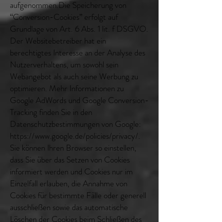
aufgenommen.Die Speicherung von
“Conversion-Cookies” erfolgt auf
Grundlage von Art. 6 Abs. 1 lit. f DSGVO.
Der Websitebetreiber hat ein
berechtigtes Interesse an der Analyse des
Nutzerverhaltens, um sowohl sein
Webangebot als auch seine Werbung zu
optimieren. Mehr Informationen zu
Google AdWords und Google Conversion-
Tracking finden Sie in den
Datenschutzbestimmungen von Google:
https://www.google.de/policies/privacy/.
Sie können Ihren Browser so einstellen,
dass Sie über das Setzen von Cookies
informiert werden und Cookies nur im
Einzelfall erlauben, die Annahme von
Cookies für bestimmte Fälle oder generell
ausschließen sowie das automatische
Löschen der Cookies beim Schließen des