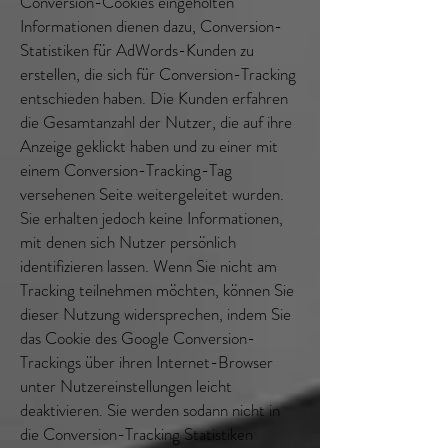
Conversion-Cookies eingeholten
Informationen dienen dazu, Conversion-
Statistiken für AdWords-Kunden zu
erstellen, die sich für Conversion-Tracking
entschieden haben. Die Kunden erfahren
die Gesamtanzahl der Nutzer, die auf ihre
Anzeige geklickt haben und zu einer mit
einem Conversion-Tracking-Tag
versehenen Seite weitergeleitet wurden.
Sie erhalten jedoch keine Informationen,
mit denen sich Nutzer persönlich
identifizieren lassen. Wenn Sie nicht am
Tracking teilnehmen möchten, können Sie
dieser Nutzung widersprechen, indem Sie
das Cookie des Google Conversion-
Trackings über ihren Internet-Browser
unter Nutzereinstellungen leicht
deaktivieren. Sie werden sodann nicht in
die Conversion-Tracking Statistiken