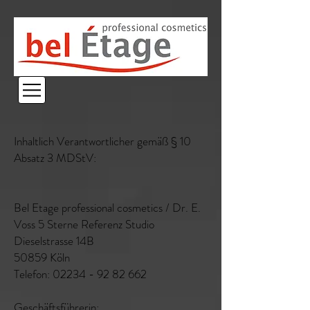
Inhaltlich Verantwortlicher gemäß § 10
Absatz 3 MDStV:
Bel Etage professional cosmetics / Dr. E.
Voss 5 Sterne Referenz Studio
Dieselstrasse 14B
50859 Köln
Telefon:
02234 - 92 82 662
Geschäftsführerin: