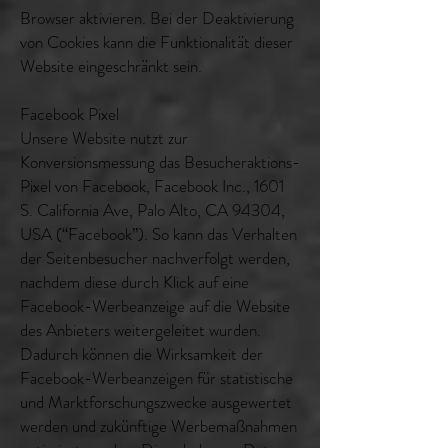
Browser aktivieren. Bei der Deaktivierung
von Cookies kann die Funktionalität dieser
Website eingeschränkt sein.
Facebook Pixel
Unsere Website nutzt zur
Konversionsmessung das Besucheraktions-
Pixel von Facebook, Facebook Inc., 1601
S. California Ave, Palo Alto, CA 94304,
USA (“Facebook”). So kann das Verhalten
der Seitenbesucher nachverfolgt werden,
nachdem diese durch Klick auf eine
Facebook-Werbeanzeige auf die Website
des Anbieters weitergeleitet wurden.
Dadurch können die Wirksamkeit der
Facebook-Werbeanzeigen für statistische
und Marktforschungszwecke ausgewertet
werden und zukünftige Werbemaßnahmen