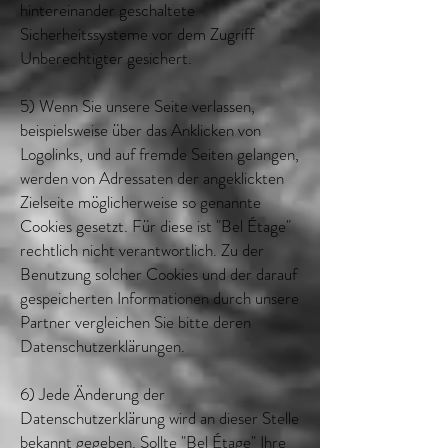
hintereinander geschaltete
Sicherheitssysteme vor dem Zugriff
Unberechtigter gesichert.
5) Wenn Sie unsere Seite verlassen,
beispielsweise über das Anklicken von
Logolinks, und auf fremde Seiten gelangen,
werden von Adressaten der angeklickten
Zielseite möglicherweise so genannte
Cookies gesetzt. Für diese ist "Bel Étage"
rechtlich nicht verantwortlich. Zu der
Benutzung solcher Cookies und der darauf
gespeicherten Informationen durch unsere
Partner vergleichen Sie bitte deren
Datenschutzerklärungen.
6) Jede Änderung der
Datenschutzerklärung wird an dieser Stelle
bekannt gegeben. Sollte "Bel Étage" Ihre